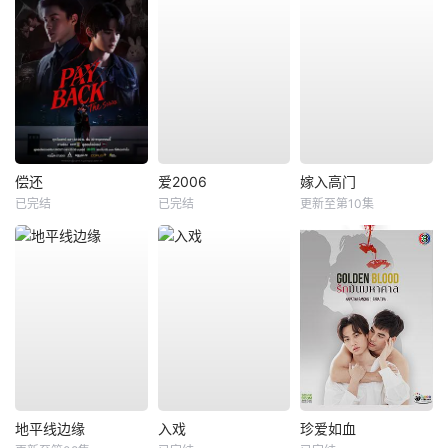
偿还
爱2006
嫁入高门
已完结
已完结
更新至第10集
地平线边缘
入戏
珍爱如血