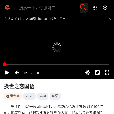
留言求片
正在播放《换世之恋国语》第15集 - 线路二节点
提醒
不要轻易相信视频中的任何广告，谨防上当受骗
技巧
如遇视频无法播放或加载速度慢，可尝试切换播放线路
换世之恋国语
港台剧
2020
泰国
国语
男主Pete是一位现代网红，机缘巧合情况下穿越到了100年
前，他要帮助自己的曾爷爷选择真命天女，他最后会选择谁呢？