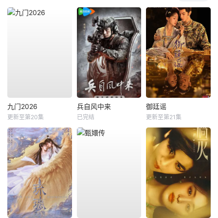
九门2026
兵自风中来
御廷谣
更新至第20集
已完结
更新至第21集