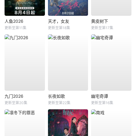
人鱼2026
天才，女友
黄皮树下
更新至第11集
更新至第18集
更新至第17集
九门2026
长夜如歌
幽宅奇谭
更新至第20集
更新至第22集
更新至第16集