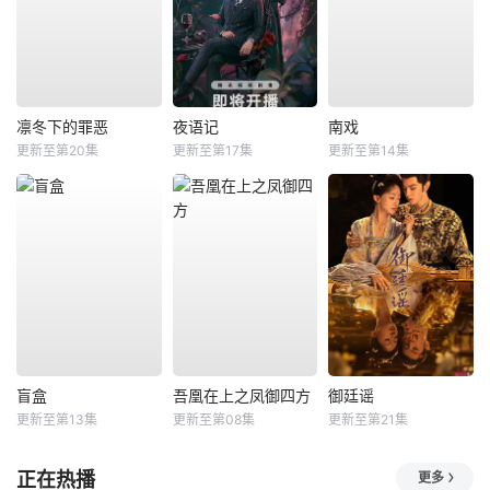
凛冬下的罪恶
夜语记
南戏
更新至第20集
更新至第17集
更新至第14集
盲盒
吾凰在上之凤御四方
御廷谣
更新至第13集
更新至第08集
更新至第21集
正在热播
更多