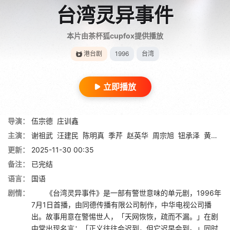
台湾灵异事件
本片由茶杯狐cupfox提供播放
港台剧
1996
台湾
立即播放
导演：
伍宗德
庄训鑫
主演：
谢祖武
汪建民
陈明真
季芹
赵英华
周宗旭
钮承泽
黄仲昆
更新：
2025-11-30 00:35
备注：
已完结
语言：
国语
剧情：
《台湾灵异事件》是一部有警世意味的单元剧，1996年
7月1日首播，由同德传播有限公司制作，中华电视公司播
出。故事用意在警惕世人，「天网恢恢，疏而不漏。」在剧
中常出现名言：「正义往往会迟到，但它迟早会到。」同时