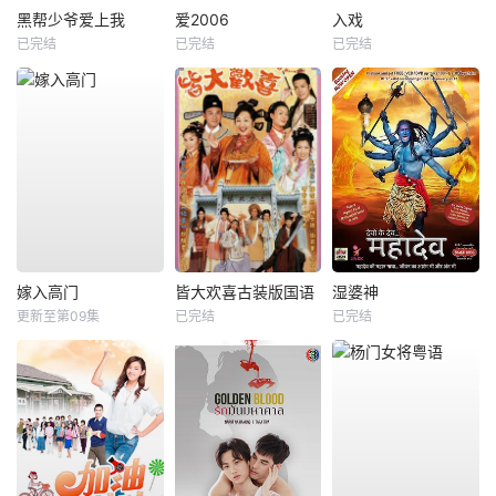
黑帮少爷爱上我
爱2006
入戏
已完结
已完结
已完结
嫁入高门
皆大欢喜古装版国语
湿婆神
更新至第09集
已完结
已完结