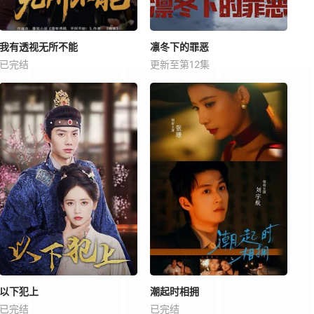
我有透视无所不能
凛冬下的罪恶
已完结
更新至第12集
以下犯上
潮起时相拥
已完结
已完结