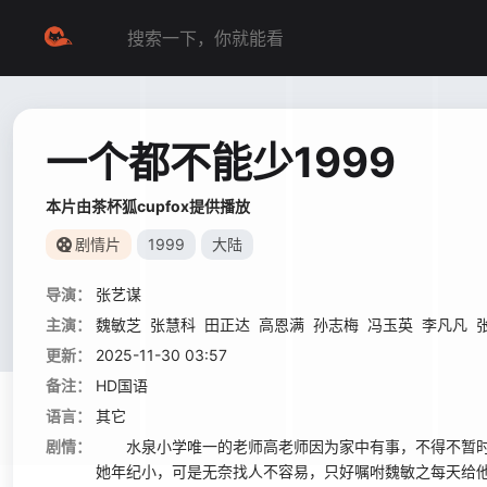
一个都不能少1999
本片由茶杯狐cupfox提供播放
剧情片
1999
大陆
导演：
张艺谋
主演：
魏敏芝
张慧科
田正达
高恩满
孙志梅
冯玉英
李凡凡
更新：
2025-11-30 03:57
备注：
HD国语
语言：
其它
剧情：
水泉小学唯一的老师高老师因为家中有事，不得不暂时
她年纪小，可是无奈找人不容易，只好嘱咐魏敏之每天给他们