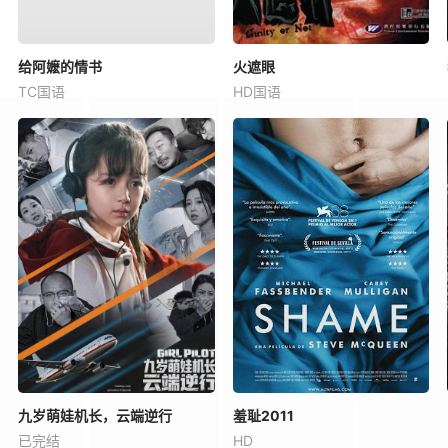
给阿嬷的情书
火遮眼
TC国语
HD国语
九岁萌娃机长，云端逆行
羞耻2011
已完结
HD