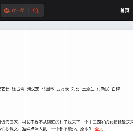
首页
搜一搜
张艺长
徐占青
刘汉芝
马国林
武万录
刘茹
王淑兰
付新民
白梅
请假回家。村长不得不从隔壁的村子找来了一个十三四岁的女孩魏敏芝来
抄课文，准确点清人数，一个都不能少。原本3...
全文