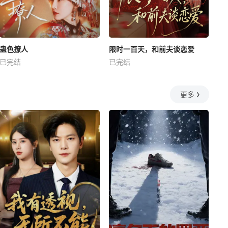
蛊色撩人
限时一百天，和前夫谈恋爱
已完结
已完结
更多