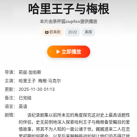
哈里王子与梅根
本片由茶杯狐cupfox提供播放
欧美剧
2022
美国
立即播放
导演：
莉兹·加伯斯
主演：
哈里王子
梅根·马克尔
更新：
2025-11-30 01:13
备注：
已完结
语言：
英语
剧情：
该纪录剧集以前所未见的角度探究这对史上最具话题性
的伴侣，史无前例地深入探索哈利王子与梅根备受瞩目的爱
情故事，将其不为人知的一面公诸于世。娓娓道来二人在恋
爱初期如何密会，以至后来种种挑战如何让他们迫不得已放