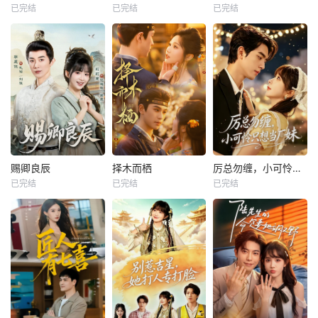
已完结
已完结
已完结
赐卿良辰
择木而栖
厉总勿缠，小可怜只想当厂妹
已完结
已完结
已完结