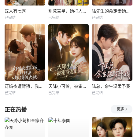
匠人有七喜
别惹吉星，她打人专打脸
陆先生的命定妻她飒又野
已完结
已完结
已完结
订婚夜遭背叛，我转身嫁顶级大佬
天降小可怜，被霍爷宠上天
陆总，余生温柔予我
已完结
已完结
已完结
正在热播
更多