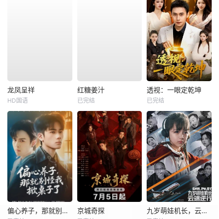
龙凤呈祥
红糖姜汁
透视：一眼定乾坤
HD国语
已完结
已完结
偏心养子，那就别怪我掀桌子了
京城奇探
九岁萌娃机长，云端逆行