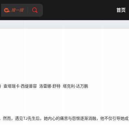
首页
搜一搜
奇
查塔瑞卡·西缇普容
洛雷娜·舒特
塔克利·达万鹏
那天。然而，遇见TJ先生后，她内心的痛苦与怨恨逐渐消融，他不仅引导她