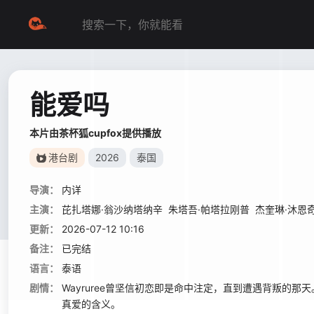
能爱吗
本片由茶杯狐cupfox提供播放
港台剧
2026
泰国
导演：
内详
主演：
芘扎塔娜·翁沙纳塔纳辛
朱塔吾·帕塔拉刚普
杰奎琳·沐恩
更新：
2026-07-12 10:16
备注：
已完结
语言：
泰语
剧情：
Wayruree曾坚信初恋即是命中注定，直到遭遇背叛的
真爱的含义。