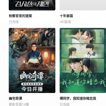
检察官室的提案
十年泰国
已完结
HD国语
幽宅奇谭
傅同学，我知道你暗恋我
更新至第14集
已完结