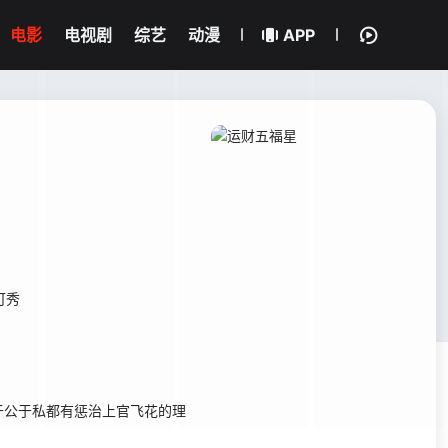
电影
电视剧
综艺
动漫
APP
可秀
于公于私都有惩治上官飞花的理