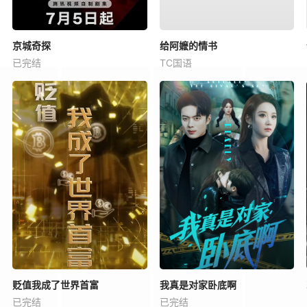
京城奇探
给阿嬷的情书
已完结
TC国语
贬值我成了世界首富
我真是对家卧底啊
已完结
已完结