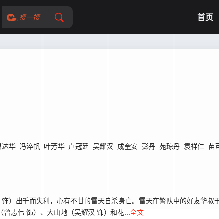
首页
搜一搜
曹达华
冯淬帆
叶芳华
卢冠廷
吴耀汉
成奎安
彭丹
苑琼丹
袁祥仁
苗
 饰）出千而失利，心有不甘的雷天自杀身亡。雷天在警队中的好友华叔
志伟 饰）、大山地（吴耀汉 饰）和花...
全文