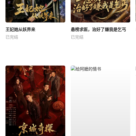
王妃她从妖界来
悬榜求医，治好了嫌我是乞丐
已完结
已完结