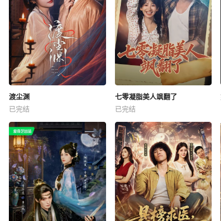
渡尘渊
七零凝脂美人飒翻了
已完结
已完结