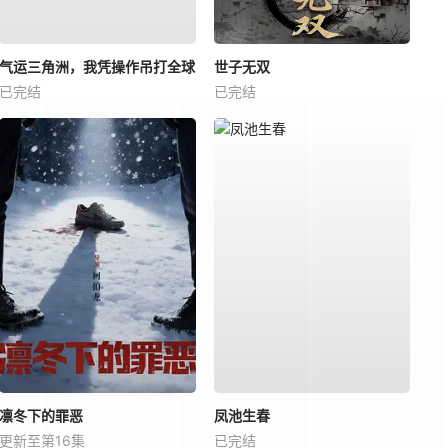
气运三角洲，我凭操作吊打全球
世子无双
已完结
已完结
凛冬下的罪恶
凤池生春
更新至第16集
已完结