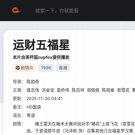
运财五福星
本片由茶杯狐cupfox提供播放
剧情片
1996
香港
导演：
陈勋奇
主演：
曾志伟
洪金宝
苗侨伟
陈百祥
郑佩佩
陈观泰
宫雪花
更新：
2025-11-30 04:41
备注：
HD国语
语言：
粤语
剧情：
赌王雷天在赌术大赛中因对手“赌花”上官飞花（宫雪花
由，于是请犀牛皮（冯淬帆 饰）召集其他几位福星罗汉果（曾