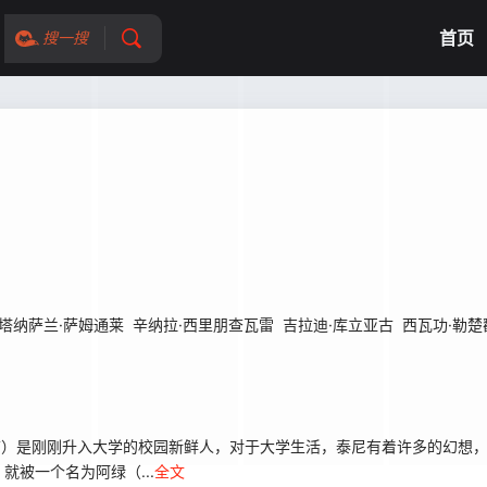
首页
搜一搜
塔纳萨兰·萨姆通莱
辛纳拉·西里朋查瓦雷
吉拉迪·库立亚古
西瓦功·勒楚
kajorn 饰）是刚刚升入大学的校园新鲜人，对于大学生活，泰尼有着许多的
被一个名为阿绿（...
全文