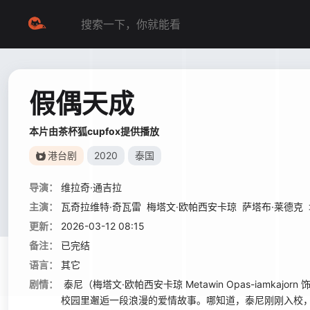
假偶天成
本片由茶杯狐cupfox提供播放
港台剧
2020
泰国
导演：
维拉奇·通吉拉
主演：
瓦奇拉维特·奇瓦雷
梅塔文·欧帕西安卡琼
萨塔布·莱德克
更新：
2026-03-12 08:15
备注：
已完结
语言：
其它
剧情：
泰尼（梅塔文·欧帕西安卡琼 Metawin Opas-iam
校园里邂逅一段浪漫的爱情故事。哪知道，泰尼刚刚入校，就