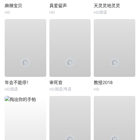
麻辣宝贝
真爱留声
天灵灵地灵灵
HD
HD
HD国语
年会不能停！
审死官
教授2018
HD国语
HD国语|粤语
HD